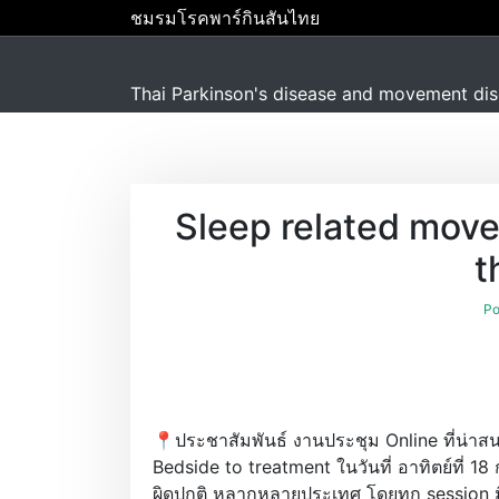
S
ชมรมโรคพาร์กินสันไทย
k
i
p
Thai Parkinson's disease and movement dis
t
o
c
o
Sleep related mov
n
t
t
e
n
Po
t
📍ประชาสัมพันธ์ งานประชุม Online ที่น่า
Bedside to treatment ในวันที่ อาทิตย์ที่ 
ผิดปกติ หลากหลายประเทศ โดยทุก session ม