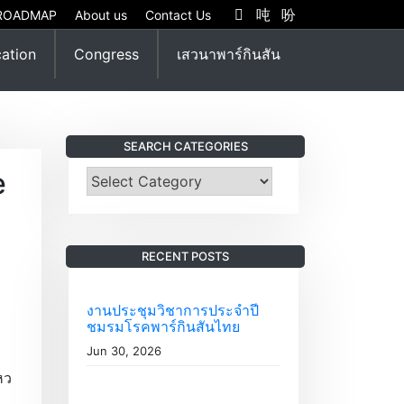
ROADMAP
About us
Contact Us
ation
Congress
เสวนาพาร์กินสัน
SEARCH CATEGORIES
e
S
e
a
r
RECENT POSTS
c
h
C
งานประชุมวิชาการประจำปี
ชมรมโรคพาร์กินสันไทย
a
t
Jun 30, 2026
e
หว
g