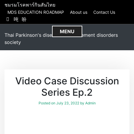
S
ชมรมโรคพาร์กินสันไทย
k
MDS EDUCATION ROADMAP
About us
Contact Us
i
p
MENU
t
Thai Parkinson's disease and movement disorders
o
society
c
o
n
t
e
Video Case Discussion
n
t
Series Ep.2
Posted on
July 23, 2022
by
Admin