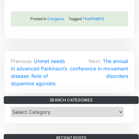
Posted in
Congress
Tagged
ThaiPDMDS
P
Previous:
Unmet needs
Next:
The annual
in advanced Parkinson’s
conference in movement
o
disease: Role of
disorders
s
dopamine agonists
t
SEARCH CATEGORIES
n
S
e
a
a
v
r
RECENT POSTS