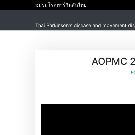
S
ชมรมโรคพาร์กินสันไทย
k
i
p
Thai Parkinson's disease and movement dis
t
o
c
o
AOPMC 20
n
t
Po
e
n
t