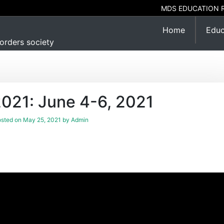
MDS EDUCATION 
Home
Educ
orders society
21: June 4-6, 2021
sted on
May 25, 2021
by
Admin