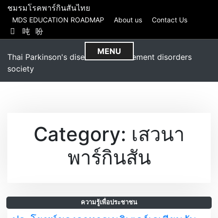
S
ชมรมโรคพาร์กินสันไทย
k
MDS EDUCATION ROADMAP
About us
Contact Us
i
p
MENU
t
Thai Parkinson's disease and movement disorders
o
society
c
o
n
t
e
Category:
เสวนา
n
t
พาร์กินสัน
ความรู้เพื่อประชาชน